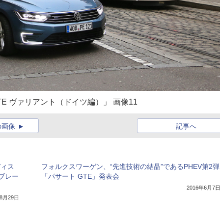
E ヴァリアント（ドイツ編）」 画像11
の画像
記事へ
ディス
フォルクスワーゲン、“先進技術の結晶”であるPHEV第2弾
ブレー
「パサート GTE」発表会
2016年6月7
年8月29日