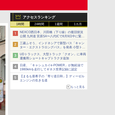
アクセスランキング
1時間
24時間
1週間
1カ月
NEXCO西日本、川田橋（下り線）の復旧状況
公開 九州道 宮原SA〜八代ICで8月9日中に緊急
車両を通行可能に
三菱ふそう、インドネシアで新型バス「キャン
ター・エクストラロングバス」を発表 小型トラ
ックベースの観光・旅客輸送向けバス
UDトラックス、大型トラック「クオン」に車両
運搬用ショートキャブトラクタ追加
日産、「キャシュカイe-POWER」が無給油で
1980kmを走行してギネス世界記録に認定
【まるも亜希子の「寄り道日和」】ディーゼル
エンジンの生きる道
もっと見る