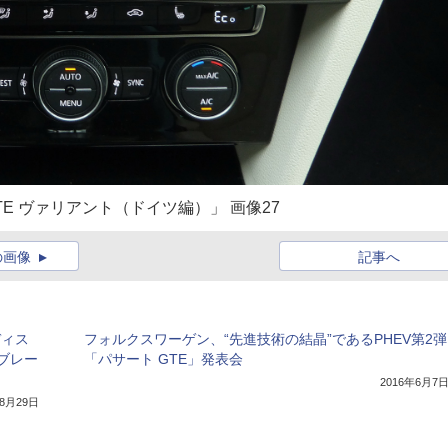
E ヴァリアント（ドイツ編）」 画像27
の画像
記事へ
ディス
フォルクスワーゲン、“先進技術の結晶”であるPHEV第2弾
ブレー
「パサート GTE」発表会
2016年6月7
年8月29日