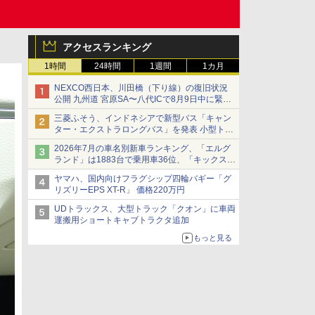
アクセスランキング
1時間
24時間
1週間
1カ月
NEXCO西日本、川田橋（下り線）の復旧状況
公開 九州道 宮原SA〜八代ICで8月9日中に緊急
車両を通行可能に
三菱ふそう、インドネシアで新型バス「キャン
ター・エクストラロングバス」を発表 小型トラ
ックベースの観光・旅客輸送向けバス
2026年7月の車名別新車ランキング、「エルグ
ランド」は1883台で乗用車36位、「キックス」
は2591台で27位に
ヤマハ、国内向けフラグシップ四輪バギー「グ
リズリーEPS XT-R」 価格220万円
UDトラックス、大型トラック「クオン」に車両
運搬用ショートキャブトラクタ追加
もっと見る