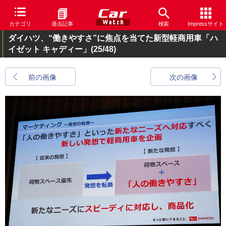
カテゴリ
過去記事
検索
Impressサイト
ダイハツ、“働きやすさ”に焦点を当てた新型軽商用車「ハ
イゼット キャディー」
(25/48)
前の画像
次の画像