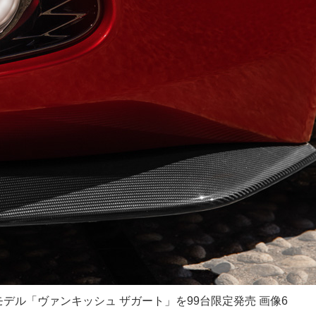
デル「ヴァンキッシュ ザガート」を99台限定発売 画像6