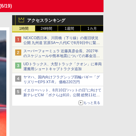
(6/19)
アクセスランキング
1時間
24時間
1週間
1カ月
NEXCO西日本、川田橋（下り線）の復旧状況
公開 九州道 宮原SA〜八代ICで8月9日中に緊急
車両を通行可能に
スーパーフォーミュラ 近藤真彦会長、2027年
のスケジュールや熊本地震についての募金活動
を紹介
UDトラックス、大型トラック「クオン」に車両
運搬用ショートキャブトラクタ追加
ヤマハ、国内向けフラグシップ四輪バギー「グ
リズリーEPS XT-R」 価格220万円
イエローハット、8月10日“ハットの日”に向けて
新テレビCM 「ボクらは810」公開 総勢11社
107名が参画
もっと見る