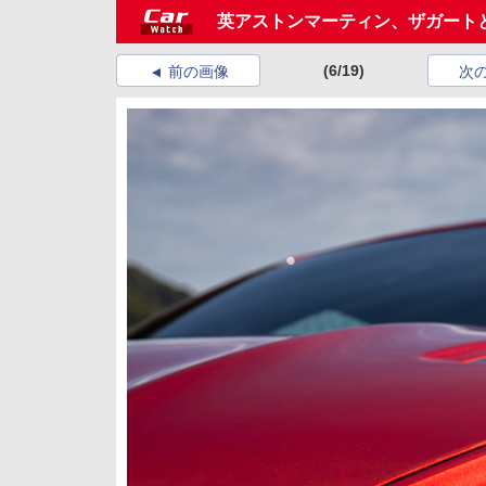
英アストンマーティン、ザガートと
(6/19)
前の画像
次