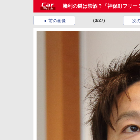
勝利の鍵は禁酒？「神保町フリーミ
(3/27)
前の画像
次