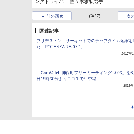
ングドライバー 佐々木雅弘選手
(3/27)
前の画像
次
関連記事
ブリヂストン、サーキットでのラップタイム短縮を
た「POTENZA RE-07D」
2017年
「Car Watch 神保町フリーミーティング ＃03」を6
日19時30分よりニコ生で生中継
2016