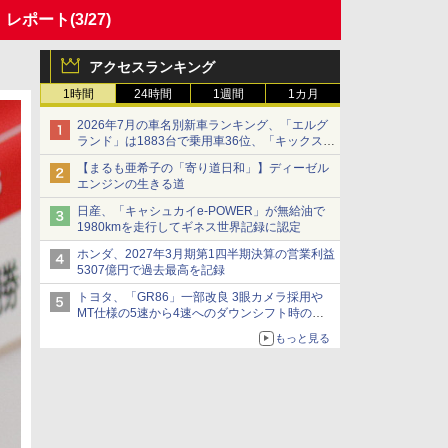
」レポート
(3/27)
アクセスランキング
1時間
24時間
1週間
1カ月
2026年7月の車名別新車ランキング、「エルグ
ランド」は1883台で乗用車36位、「キックス」
は2591台で27位に
【まるも亜希子の「寄り道日和」】ディーゼル
エンジンの生きる道
日産、「キャシュカイe-POWER」が無給油で
1980kmを走行してギネス世界記録に認定
ホンダ、2027年3月期第1四半期決算の営業利益
5307億円で過去最高を記録
トヨタ、「GR86」一部改良 3眼カメラ採用や
MT仕様の5速から4速へのダウンシフト時の操
作性向上など
もっと見る