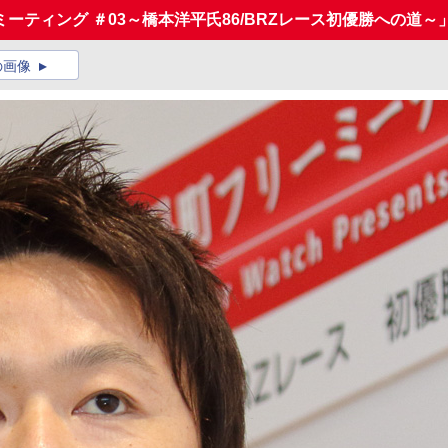
ーティング ＃03～橋本洋平氏86/BRZレース初優勝への道～
の画像