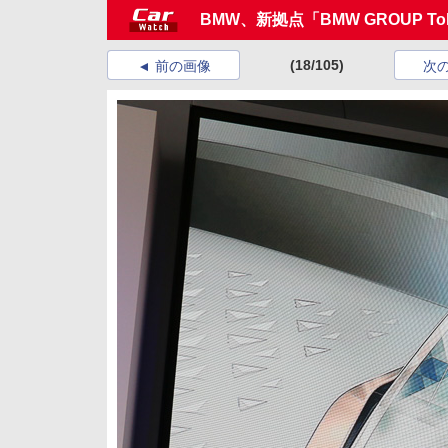
BMW、新拠点「BMW GROUP T
(18/105)
前の画像
次