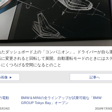
して紹介されたダッシュボード上の「コンパニオン」。ドライバーが自ら
転に変更されると回転して展開。自動運転モードのときにはス
うにくつろげる空間になるとのこと
の画像
記事へ
hの電動
BMW＆MINIの全ラインアップが試乗可能な「BMW
GROUP Tokyo Bay」オープン
年3月24日
2016年7月9