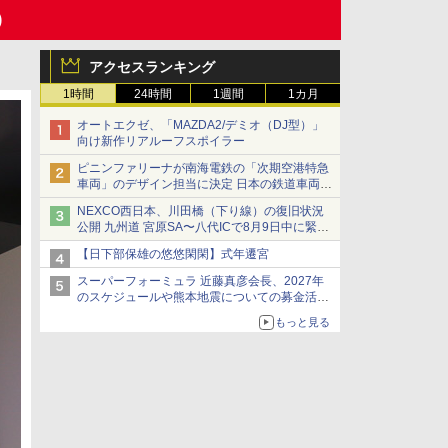
)
アクセスランキング
1時間
24時間
1週間
1カ月
オートエクゼ、「MAZDA2/デミオ（DJ型）」
向け新作リアルーフスポイラー
ピニンファリーナが南海電鉄の「次期空港特急
車両」のデザイン担当に決定 日本の鉄道車両デ
ザインは初
NEXCO西日本、川田橋（下り線）の復旧状況
公開 九州道 宮原SA〜八代ICで8月9日中に緊急
車両を通行可能に
【日下部保雄の悠悠閑閑】式年遷宮
スーパーフォーミュラ 近藤真彦会長、2027年
のスケジュールや熊本地震についての募金活動
を紹介
もっと見る