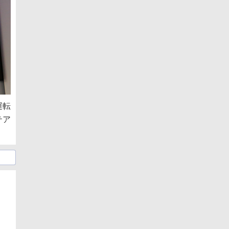
運転
テア
日