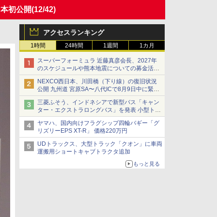
日本初公開
(12/42)
アクセスランキング
1時間
24時間
1週間
1カ月
スーパーフォーミュラ 近藤真彦会長、2027年
のスケジュールや熊本地震についての募金活動
を紹介
NEXCO西日本、川田橋（下り線）の復旧状況
公開 九州道 宮原SA〜八代ICで8月9日中に緊急
車両を通行可能に
三菱ふそう、インドネシアで新型バス「キャン
ター・エクストラロングバス」を発表 小型トラ
ックベースの観光・旅客輸送向けバス
ヤマハ、国内向けフラグシップ四輪バギー「グ
リズリーEPS XT-R」 価格220万円
UDトラックス、大型トラック「クオン」に車両
運搬用ショートキャブトラクタ追加
もっと見る