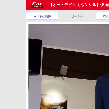
【オートモビル カウンシル】快適
(12/42)
前の画像
次