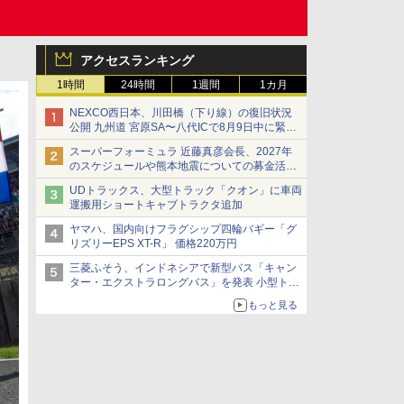
アクセスランキング
1時間
24時間
1週間
1カ月
NEXCO西日本、川田橋（下り線）の復旧状況
公開 九州道 宮原SA〜八代ICで8月9日中に緊急
車両を通行可能に
スーパーフォーミュラ 近藤真彦会長、2027年
のスケジュールや熊本地震についての募金活動
を紹介
UDトラックス、大型トラック「クオン」に車両
運搬用ショートキャブトラクタ追加
ヤマハ、国内向けフラグシップ四輪バギー「グ
リズリーEPS XT-R」 価格220万円
三菱ふそう、インドネシアで新型バス「キャン
ター・エクストラロングバス」を発表 小型トラ
ックベースの観光・旅客輸送向けバス
もっと見る