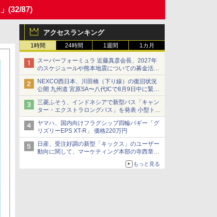
＋」
(32/87)
アクセスランキング
1時間
24時間
1週間
1カ月
スーパーフォーミュラ 近藤真彦会長、2027年
のスケジュールや熊本地震についての募金活動
を紹介
NEXCO西日本、川田橋（下り線）の復旧状況
公開 九州道 宮原SA〜八代ICで8月9日中に緊急
車両を通行可能に
三菱ふそう、インドネシアで新型バス「キャン
ター・エクストラロングバス」を発表 小型トラ
ックベースの観光・旅客輸送向けバス
ヤマハ、国内向けフラグシップ四輪バギー「グ
リズリーEPS XT-R」 価格220万円
日産、受注好調の新型「キックス」のユーザー
動向に関して、マーケティング本部の寺西章氏
が解説
もっと見る