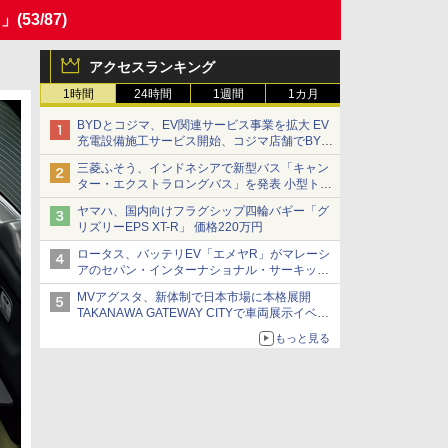
＋」
(53/87)
アクセスランキング
1時間
24時間
1週間
1カ月
BYDとコジマ、EV関連サービス事業を拡大 EV
充電設備施工サービス開始、コジマ店舗でBYD
車の展示・試乗イベントを強化
三菱ふそう、インドネシアで新型バス「キャン
ター・エクストラロングバス」を発表 小型トラ
ックベースの観光・旅客輸送向けバス
ヤマハ、国内向けフラグシップ四輪バギー「グ
リズリーEPS XT-R」 価格220万円
ロータス、バッテリEV「エメヤR」がマレーシ
アのセパン・インターナショナル・サーキット
のBEV最速タイムを樹立
MVアグスタ、新体制で日本市場に本格展開
TAKANAWA GATEWAY CITYで車両展示イベン
ト開催
もっと見る