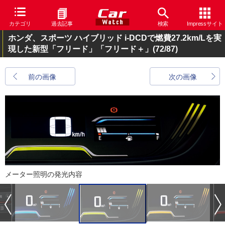
カテゴリ
過去記事
検索
Impressサイト
ホンダ、スポーツ ハイブリッド i-DCDで燃費27.2km/Lを実
現した新型「フリード」「フリード＋」
(72/87)
前の画像
次の画像
メーター照明の発光内容