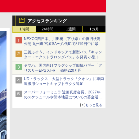
アクセスランキング
1時間
24時間
1週間
1カ月
NEXCO西日本、川田橋（下り線）の復旧状況
公開 九州道 宮原SA〜八代ICで8月9日中に緊急
車両を通行可能に
三菱ふそう、インドネシアで新型バス「キャン
ター・エクストラロングバス」を発表 小型トラ
ックベースの観光・旅客輸送向けバス
ヤマハ、国内向けフラグシップ四輪バギー「グ
リズリーEPS XT-R」 価格220万円
UDトラックス、大型トラック「クオン」に車両
運搬用ショートキャブトラクタ追加
スーパーフォーミュラ 近藤真彦会長、2027年
のスケジュールや熊本地震についての募金活動
を紹介
もっと見る