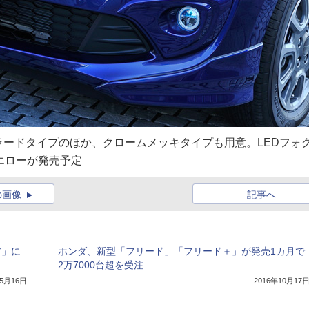
ードタイプのほか、クロームメッキタイプも用意。LEDフォ
エローが発売予定
の画像
記事へ
7」に
ホンダ、新型「フリード」「フリード＋」が発売1カ月で
2万7000台超を受注
年5月16日
2016年10月17