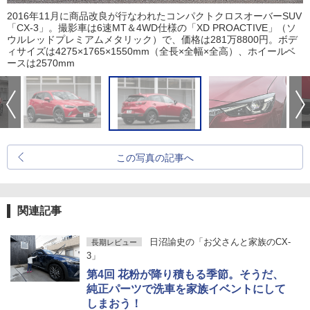
2016年11月に商品改良が行なわれたコンパクトクロスオーバーSUV
「CX-3」。撮影車は6速MT＆4WD仕様の「XD PROACTIVE」（ソ
ウルレッドプレミアムメタリック）で、価格は281万8800円。ボデ
ィサイズは4275×1765×1550mm（全長×全幅×全高）、ホイールベ
ースは2570mm
この写真の記事へ
関連記事
日沼諭史の「お父さんと家族のCX-
長期レビュー
3」
第4回 花粉が降り積もる季節。そうだ、
純正パーツで洗車を家族イベントにして
しまおう！