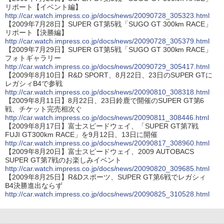
リポート【イベント編】
http://car.watch.impress.co.jp/docs/news/20090728_305323.html
【2009年7月28日】SUPER GT第5戦「SUGO GT 300km RACE」
リポート【決勝編】
http://car.watch.impress.co.jp/docs/news/20090728_305379.html
【2009年7月29日】SUPER GT第5戦「SUGO GT 300km RACE」
フォトギャラリー
http://car.watch.impress.co.jp/docs/news/20090729_305417.html
【2009年8月10日】R&D SPORT、8月22日、23日のSUPER GTに
レガシィB4で参戦
http://car.watch.impress.co.jp/docs/news/20090810_308318.html
【2009年8月11日】8月22日、23日鈴鹿で開催のSUPER GT第6
戦、チケット完売相次ぐ
http://car.watch.impress.co.jp/docs/news/20090811_308446.html
【2009年8月17日】富士スピードウェイ、「SUPER GT第7戦
FUJI GT300km RACE」を9月12日、13日に開催
http://car.watch.impress.co.jp/docs/news/20090817_308960.html
【2009年8月20日】富士スピードウェイ、2009 AUTOBACS
SUPER GT第7戦のお楽しみイベント
http://car.watch.impress.co.jp/docs/news/20090820_309685.html
【2009年8月25日】R&Dスポーツ、SUPER GT第6戦でレガシィ
B4決勝進出ならず
http://car.watch.impress.co.jp/docs/news/20090825_310528.html