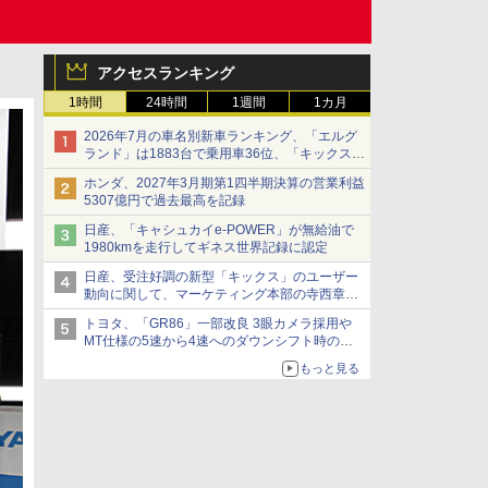
アクセスランキング
1時間
24時間
1週間
1カ月
2026年7月の車名別新車ランキング、「エルグ
ランド」は1883台で乗用車36位、「キックス」
は2591台で27位に
ホンダ、2027年3月期第1四半期決算の営業利益
5307億円で過去最高を記録
日産、「キャシュカイe-POWER」が無給油で
1980kmを走行してギネス世界記録に認定
日産、受注好調の新型「キックス」のユーザー
動向に関して、マーケティング本部の寺西章氏
が解説
トヨタ、「GR86」一部改良 3眼カメラ採用や
MT仕様の5速から4速へのダウンシフト時の操
作性向上など
もっと見る