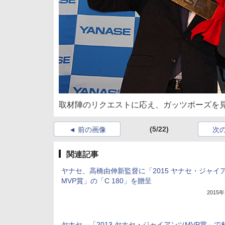
取材陣のリクエストに応え、ガッツポーズを
(5/22)
前の画像
次
関連記事
ヤナセ、高橋由伸新監督に「2015 ヤナセ・ジャイ
MVP賞」の「C 180」を贈呈
2015
ヤナセ、「2013 ヤナセ・ジャイアンツMVP賞」で