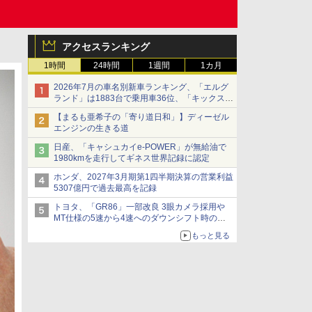
アクセスランキング
1時間
24時間
1週間
1カ月
2026年7月の車名別新車ランキング、「エルグ
ランド」は1883台で乗用車36位、「キックス」
は2591台で27位に
【まるも亜希子の「寄り道日和」】ディーゼル
エンジンの生きる道
日産、「キャシュカイe-POWER」が無給油で
1980kmを走行してギネス世界記録に認定
ホンダ、2027年3月期第1四半期決算の営業利益
5307億円で過去最高を記録
トヨタ、「GR86」一部改良 3眼カメラ採用や
MT仕様の5速から4速へのダウンシフト時の操
作性向上など
もっと見る