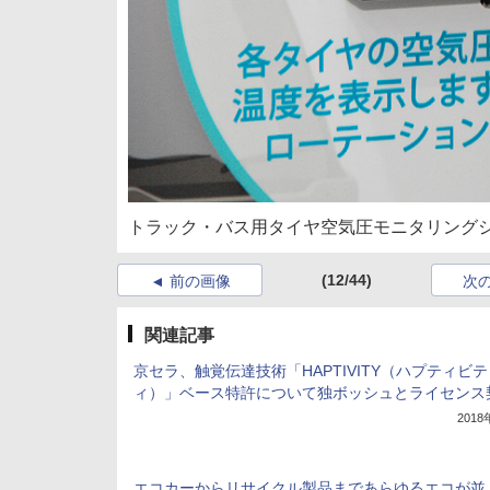
トラック・バス用タイヤ空気圧モニタリングシス
(12/44)
前の画像
次
関連記事
京セラ、触覚伝達技術「HAPTIVITY（ハプティビテ
ィ）」ベース特許について独ボッシュとライセンス
201
エコカーからリサイクル製品まであらゆるエコが並