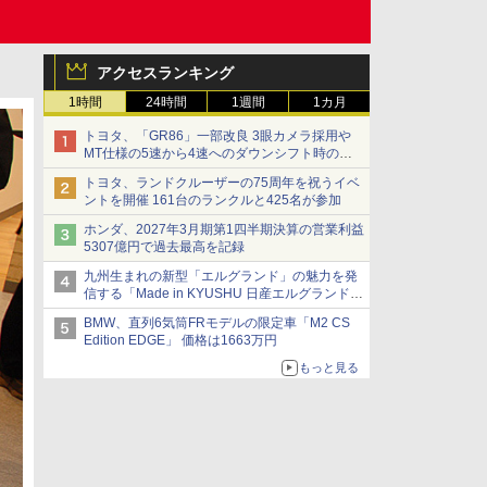
アクセスランキング
1時間
24時間
1週間
1カ月
トヨタ、「GR86」一部改良 3眼カメラ採用や
MT仕様の5速から4速へのダウンシフト時の操
作性向上など
トヨタ、ランドクルーザーの75周年を祝うイベ
ントを開催 161台のランクルと425名が参加
ホンダ、2027年3月期第1四半期決算の営業利益
5307億円で過去最高を記録
九州生まれの新型「エルグランド」の魅力を発
信する「Made in KYUSHU 日産エルグランドデ
ー」8月14日開催
BMW、直列6気筒FRモデルの限定車「M2 CS
Edition EDGE」 価格は1663万円
もっと見る