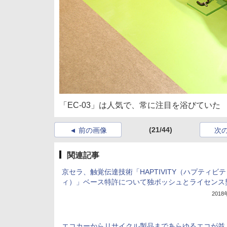
「EC-03」は人気で、常に注目を浴びていた
(21/44)
前の画像
次
関連記事
京セラ、触覚伝達技術「HAPTIVITY（ハプティビテ
ィ）」ベース特許について独ボッシュとライセンス
201
エコカーからリサイクル製品まであらゆるエコが並