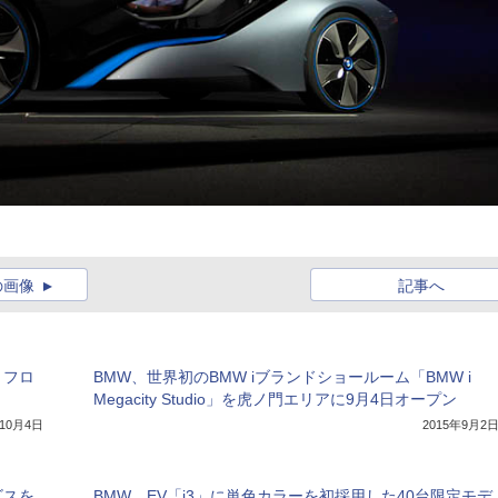
の画像
記事へ
・フロ
BMW、世界初のBMW iブランドショールーム「BMW i
Megacity Studio」を虎ノ門エリアに9月4日オープン
年10月4日
2015年9月2
ビスを
BMW、EV「i3」に単色カラーを初採用した40台限定モデ