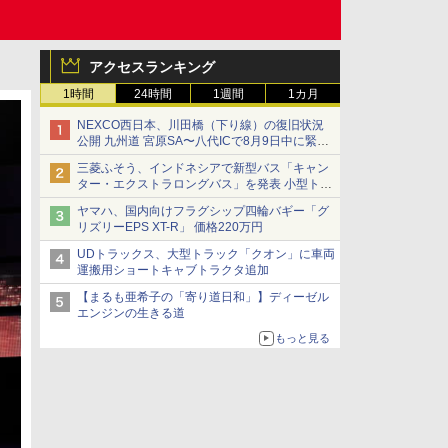
アクセスランキング
1時間
24時間
1週間
1カ月
NEXCO西日本、川田橋（下り線）の復旧状況
公開 九州道 宮原SA〜八代ICで8月9日中に緊急
車両を通行可能に
三菱ふそう、インドネシアで新型バス「キャン
ター・エクストラロングバス」を発表 小型トラ
ックベースの観光・旅客輸送向けバス
ヤマハ、国内向けフラグシップ四輪バギー「グ
リズリーEPS XT-R」 価格220万円
UDトラックス、大型トラック「クオン」に車両
運搬用ショートキャブトラクタ追加
【まるも亜希子の「寄り道日和」】ディーゼル
エンジンの生きる道
もっと見る