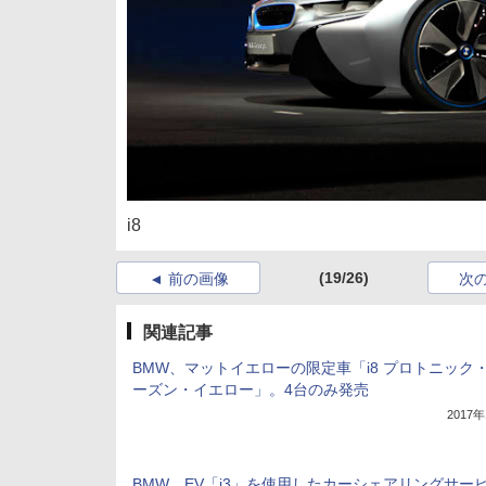
i8
(19/26)
前の画像
次
関連記事
BMW、マットイエローの限定車「i8 プロトニック
ーズン・イエロー」。4台のみ発売
2017
BMW、EV「i3」を使用したカーシェアリングサー