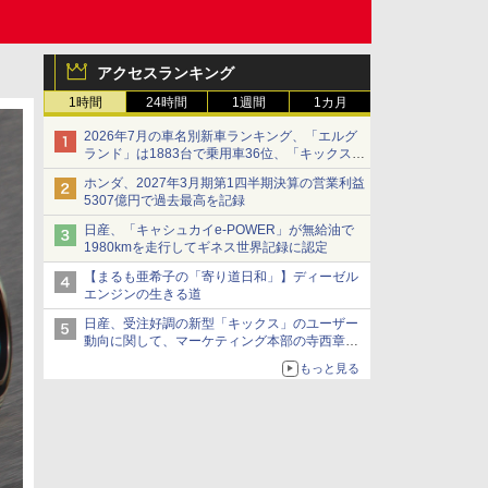
アクセスランキング
1時間
24時間
1週間
1カ月
2026年7月の車名別新車ランキング、「エルグ
ランド」は1883台で乗用車36位、「キックス」
は2591台で27位に
ホンダ、2027年3月期第1四半期決算の営業利益
5307億円で過去最高を記録
日産、「キャシュカイe-POWER」が無給油で
1980kmを走行してギネス世界記録に認定
【まるも亜希子の「寄り道日和」】ディーゼル
エンジンの生きる道
日産、受注好調の新型「キックス」のユーザー
動向に関して、マーケティング本部の寺西章氏
が解説
もっと見る