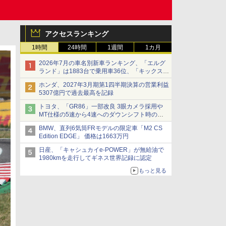
アクセスランキング
1時間
24時間
1週間
1カ月
2026年7月の車名別新車ランキング、「エルグ
ランド」は1883台で乗用車36位、「キックス」
は2591台で27位に
ホンダ、2027年3月期第1四半期決算の営業利益
5307億円で過去最高を記録
トヨタ、「GR86」一部改良 3眼カメラ採用や
MT仕様の5速から4速へのダウンシフト時の操
作性向上など
BMW、直列6気筒FRモデルの限定車「M2 CS
Edition EDGE」 価格は1663万円
日産、「キャシュカイe-POWER」が無給油で
1980kmを走行してギネス世界記録に認定
もっと見る