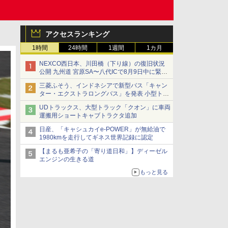
アクセスランキング
1時間
24時間
1週間
1カ月
NEXCO西日本、川田橋（下り線）の復旧状況
公開 九州道 宮原SA〜八代ICで8月9日中に緊急
車両を通行可能に
三菱ふそう、インドネシアで新型バス「キャン
ター・エクストラロングバス」を発表 小型トラ
ックベースの観光・旅客輸送向けバス
UDトラックス、大型トラック「クオン」に車両
運搬用ショートキャブトラクタ追加
日産、「キャシュカイe-POWER」が無給油で
1980kmを走行してギネス世界記録に認定
【まるも亜希子の「寄り道日和」】ディーゼル
エンジンの生きる道
もっと見る