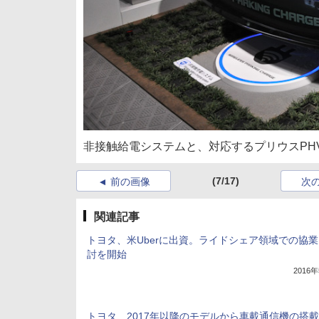
非接触給電システムと、対応するプリウスPH
(7/17)
前の画像
次
関連記事
トヨタ、米Uberに出資。ライドシェア領域での協
討を開始
2016
トヨタ、2017年以降のモデルから車載通信機の搭