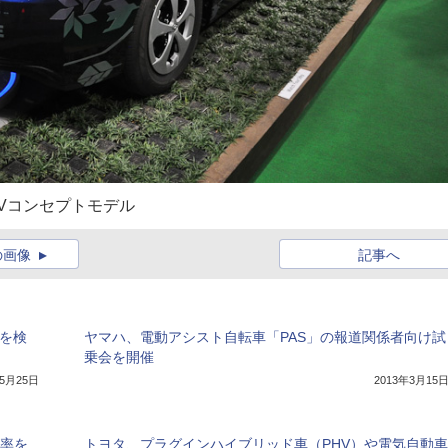
Vコンセプトモデル
の画像
記事へ
業を検
ヤマハ、電動アシスト自転車「PAS」の報道関係者向け試
乗会を開催
年5月25日
2013年3月15
載率を
トヨタ、プラグインハイブリッド車（PHV）や電気自動車