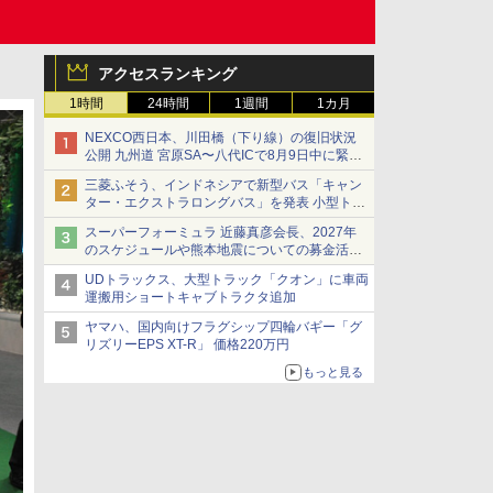
アクセスランキング
1時間
24時間
1週間
1カ月
NEXCO西日本、川田橋（下り線）の復旧状況
公開 九州道 宮原SA〜八代ICで8月9日中に緊急
車両を通行可能に
三菱ふそう、インドネシアで新型バス「キャン
ター・エクストラロングバス」を発表 小型トラ
ックベースの観光・旅客輸送向けバス
スーパーフォーミュラ 近藤真彦会長、2027年
のスケジュールや熊本地震についての募金活動
を紹介
UDトラックス、大型トラック「クオン」に車両
運搬用ショートキャブトラクタ追加
ヤマハ、国内向けフラグシップ四輪バギー「グ
リズリーEPS XT-R」 価格220万円
もっと見る