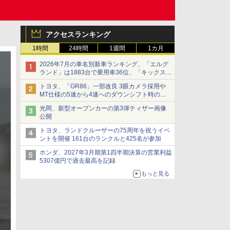
アクセスランキング
1時間
24時間
1週間
1カ月
2026年7月の車名別新車ランキング、「エルグ
ランド」は1883台で乗用車36位、「キックス」
は2591台で27位に
トヨタ、「GR86」一部改良 3眼カメラ採用や
MT仕様の5速から4速へのダウンシフト時の操
作性向上など
光岡、新型オープンカーの第3弾ティザー画像
公開
トヨタ、ランドクルーザーの75周年を祝うイベ
ントを開催 161台のランクルと425名が参加
ホンダ、2027年3月期第1四半期決算の営業利益
5307億円で過去最高を記録
もっと見る