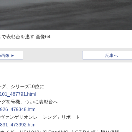
で表彰台を逃す 画像64
の画像
記事へ
ング、シリーズ10位に
11101_487791.html
シング初号機、ついに表彰台へ
10926_479348.html
鹿「エヴァンゲリオンレーシング」リポート
10831_473992.html