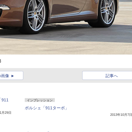
3
の画像
記事へ
911
インプレッション
ポルシェ「911ターボ」
年1月29日
2013年10月7