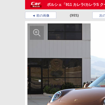
ポルシェ「911 カレラ/カレラS 
(3/21)
前の画像
次