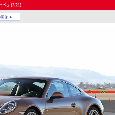
クーペ」
(3/21)
の画像