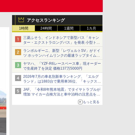
アクセスランキング
1時間
24時間
1週間
1カ月
三菱ふそう、インドネシアで新型バス「キャン
ター・エクストラロングバス」を発表 小型トラ
ックベースの観光・旅客輸送向けバス
ランボルギーニ、新型「レヴェルトSV」がドイ
ツ ホッケンハイムリンクの最速ラップタイムを
記録
ヤマハ、「YZF-R6レースベース車」現オーダー
で生産終了を決定 価格137万5000円
2026年7月の車名別新車ランキング、「エルグ
ランド」は1883台で乗用車36位、「キックス」
は2591台で27位に
JAF、「令和8年熊本地震」でタイヤトラブルが
増加 マイカー点検方法と車中泊時の注意点を呼
びかけ
もっと見る