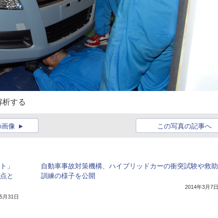
解析する
の画像
この写真の記事へ
ント」
自動車事故対策機構、ハイブリッドカーの衝突試験や救助
得点と
訓練の様子を公開
2014年3月7
年5月31日