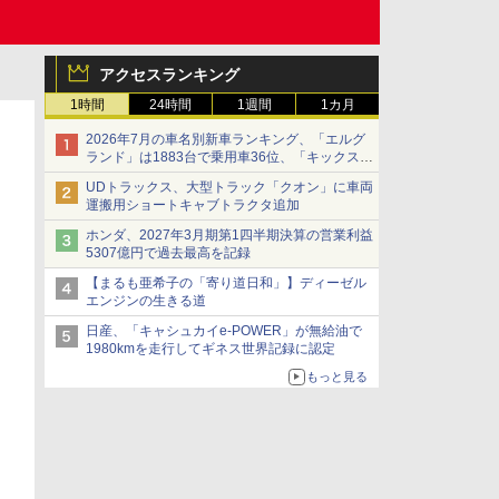
アクセスランキング
1時間
24時間
1週間
1カ月
2026年7月の車名別新車ランキング、「エルグ
ランド」は1883台で乗用車36位、「キックス」
は2591台で27位に
UDトラックス、大型トラック「クオン」に車両
運搬用ショートキャブトラクタ追加
ホンダ、2027年3月期第1四半期決算の営業利益
5307億円で過去最高を記録
【まるも亜希子の「寄り道日和」】ディーゼル
エンジンの生きる道
日産、「キャシュカイe-POWER」が無給油で
1980kmを走行してギネス世界記録に認定
もっと見る