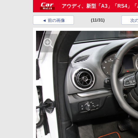
アウディ、新型「A3」「RS4」
(11/31)
前の画像
次