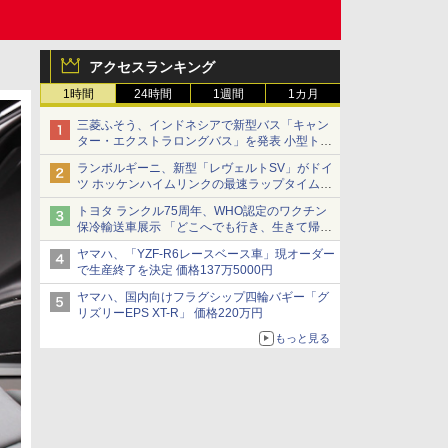
アクセスランキング
1時間
24時間
1週間
1カ月
三菱ふそう、インドネシアで新型バス「キャン
ター・エクストラロングバス」を発表 小型トラ
ックベースの観光・旅客輸送向けバス
ランボルギーニ、新型「レヴェルトSV」がドイ
ツ ホッケンハイムリンクの最速ラップタイムを
記録
トヨタ ランクル75周年、WHO認定のワクチン
保冷輸送車展示 「どこへでも行き、生きて帰っ
てこられる」ランドクルーザーで命をつなぐ
ヤマハ、「YZF-R6レースベース車」現オーダー
で生産終了を決定 価格137万5000円
ヤマハ、国内向けフラグシップ四輪バギー「グ
リズリーEPS XT-R」 価格220万円
もっと見る