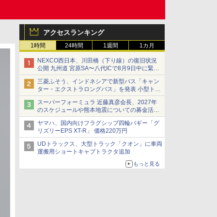
アクセスランキング
1時間
24時間
1週間
1カ月
NEXCO西日本、川田橋（下り線）の復旧状況
公開 九州道 宮原SA〜八代ICで8月9日中に緊急
車両を通行可能に
三菱ふそう、インドネシアで新型バス「キャン
ター・エクストラロングバス」を発表 小型トラ
ックベースの観光・旅客輸送向けバス
スーパーフォーミュラ 近藤真彦会長、2027年
のスケジュールや熊本地震についての募金活動
を紹介
ヤマハ、国内向けフラグシップ四輪バギー「グ
リズリーEPS XT-R」 価格220万円
UDトラックス、大型トラック「クオン」に車両
運搬用ショートキャブトラクタ追加
もっと見る