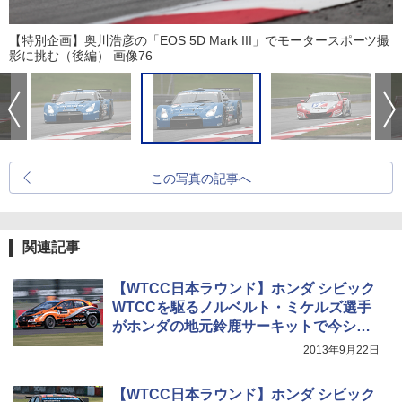
【特別企画】奥川浩彦の「EOS 5D Mark III」でモータースポーツ撮
影に挑む（後編） 画像76
この写真の記事へ
関連記事
【WTCC日本ラウンド】ホンダ シビック
WTCCを駆るノルベルト・ミケルズ選手
がホンダの地元鈴鹿サーキットで今シー
ズン初優勝
2013年9月22日
【WTCC日本ラウンド】ホンダ シビック