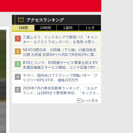
アクセスランキング
1時間
24時間
1週間
1カ月
三菱ふそう、インドネシアで新型バス「キャン
ター・エクストラロングバス」を発表 小型トラ
ックベースの観光・旅客輸送向けバス
NEXCO西日本、川田橋（下り線）の復旧状況
公開 九州道 宮原SA〜八代ICで8月9日中に緊急
車両を通行可能に
BYDとコジマ、EV関連サービス事業を拡大 EV
充電設備施工サービス開始、コジマ店舗でBYD
車の展示・試乗イベントを強化
ヤマハ、国内向けフラグシップ四輪バギー「グ
リズリーEPS XT-R」 価格220万円
2026年7月の車名別新車ランキング、「エルグ
ランド」は1883台で乗用車36位、「キックス」
は2591台で27位に
もっと見る