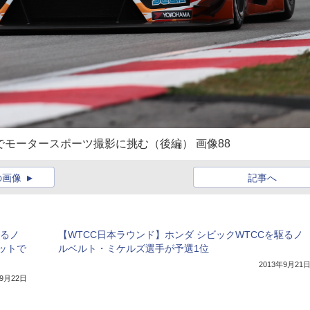
II」でモータースポーツ撮影に挑む（後編） 画像88
の画像
記事へ
駆るノ
【WTCC日本ラウンド】ホンダ シビックWTCCを駆るノ
ットで
ルベルト・ミケルズ選手が予選1位
2013年9月21
年9月22日