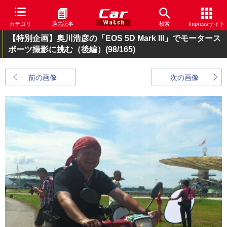
カテゴリ
過去記事
検索
Impressサイト
【特別企画】奥川浩彦の「EOS 5D Mark III」でモータース
ポーツ撮影に挑む（後編）
(98/165)
前の画像
次の画像