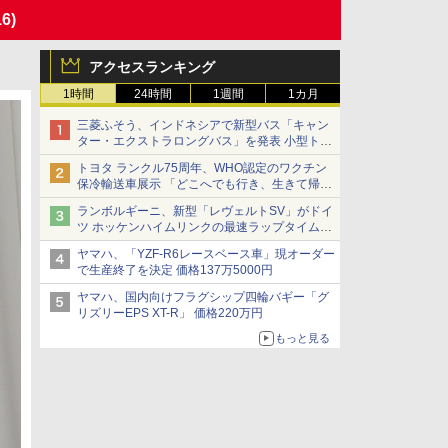
16)
アクセスランキング
1時間
24時間
1週間
1カ月
三菱ふそう、インドネシアで新型バス「キャン
ター・エクストラロングバス」を発表 小型トラ
ックベースの観光・旅客輸送向けバス
トヨタ ランクル75周年、WHO認定のワクチン
保冷輸送車展示 「どこへでも行き、生きて帰っ
てこられる」ランドクルーザーで命をつなぐ
ランボルギーニ、新型「レヴェルトSV」がドイ
ツ ホッケンハイムリンクの最速ラップタイムを
記録
ヤマハ、「YZF-R6レースベース車」現オーダー
で生産終了を決定 価格137万5000円
ヤマハ、国内向けフラグシップ四輪バギー「グ
リズリーEPS XT-R」 価格220万円
もっと見る