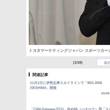
トヨタマーケティングジャパン スポーツカー
(1/16)
次
関連記事
11月1日に伊勢志摩スカイラインで「86S J006
ISESHIMA」開催
2014
「CAN-Gateway ECU」改め86（ハチロク）用「