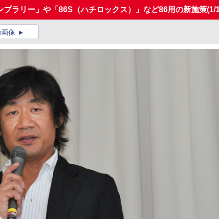
プラリー」や「86S（ハチロックス）」など86用の新施策
(1/
の画像