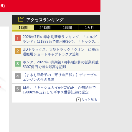
16)
アクセスランキング
1時間
24時間
1週間
1カ月
2026年7月の車名別新車ランキング、「エルグ
ランド」は1883台で乗用車36位、「キックス」
は2591台で27位に
UDトラックス、大型トラック「クオン」に車両
運搬用ショートキャブトラクタ追加
ホンダ、2027年3月期第1四半期決算の営業利益
5307億円で過去最高を記録
【まるも亜希子の「寄り道日和」】ディーゼル
エンジンの生きる道
日産、「キャシュカイe-POWER」が無給油で
1980kmを走行してギネス世界記録に認定
もっと見る