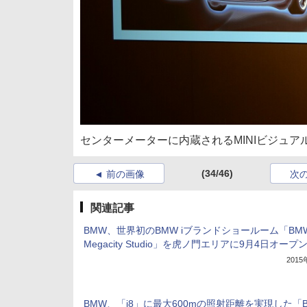
センターメーターに内蔵されるMINIビジュア
(34/46)
前の画像
次
関連記事
BMW、世界初のBMW iブランドショールーム「BMW
Megacity Studio」を虎ノ門エリアに9月4日オープ
201
BMW、「i8」に最大600mの照射距離を実現した「