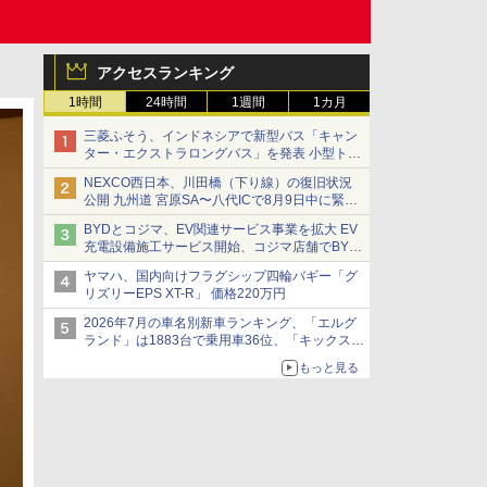
アクセスランキング
1時間
24時間
1週間
1カ月
三菱ふそう、インドネシアで新型バス「キャン
ター・エクストラロングバス」を発表 小型トラ
ックベースの観光・旅客輸送向けバス
NEXCO西日本、川田橋（下り線）の復旧状況
公開 九州道 宮原SA〜八代ICで8月9日中に緊急
車両を通行可能に
BYDとコジマ、EV関連サービス事業を拡大 EV
充電設備施工サービス開始、コジマ店舗でBYD
車の展示・試乗イベントを強化
ヤマハ、国内向けフラグシップ四輪バギー「グ
リズリーEPS XT-R」 価格220万円
2026年7月の車名別新車ランキング、「エルグ
ランド」は1883台で乗用車36位、「キックス」
は2591台で27位に
もっと見る