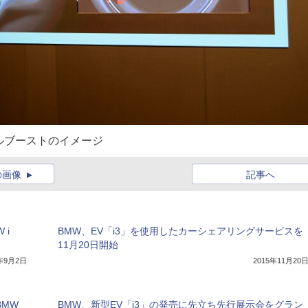
ルブーストのイメージ
の画像
記事へ
 i
BMW、EV「i3」を使用したカーシェアリングサービスを
ン
11月20日開始
5年9月2日
2015年11月20
BMW
BMW、新型EV「i3」の発売に先立ち先行展示会をグラン