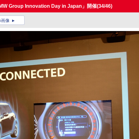
up Innovation Day in Japan」開催
(34/46)
の画像