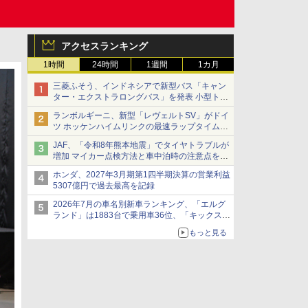
アクセスランキング
1時間
24時間
1週間
1カ月
三菱ふそう、インドネシアで新型バス「キャン
ター・エクストラロングバス」を発表 小型トラ
ックベースの観光・旅客輸送向けバス
ランボルギーニ、新型「レヴェルトSV」がドイ
ツ ホッケンハイムリンクの最速ラップタイムを
記録
JAF、「令和8年熊本地震」でタイヤトラブルが
増加 マイカー点検方法と車中泊時の注意点を呼
びかけ
ホンダ、2027年3月期第1四半期決算の営業利益
5307億円で過去最高を記録
2026年7月の車名別新車ランキング、「エルグ
ランド」は1883台で乗用車36位、「キックス」
は2591台で27位に
もっと見る