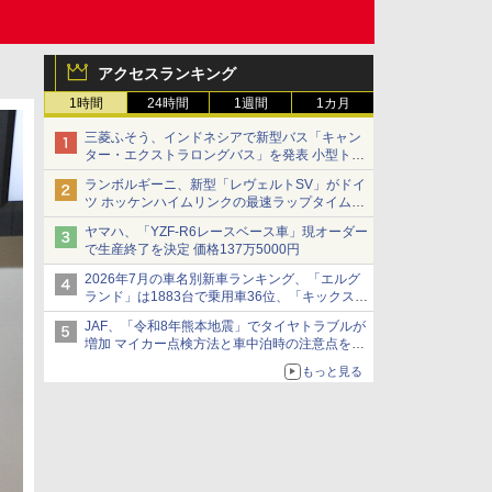
アクセスランキング
1時間
24時間
1週間
1カ月
三菱ふそう、インドネシアで新型バス「キャン
ター・エクストラロングバス」を発表 小型トラ
ックベースの観光・旅客輸送向けバス
ランボルギーニ、新型「レヴェルトSV」がドイ
ツ ホッケンハイムリンクの最速ラップタイムを
記録
ヤマハ、「YZF-R6レースベース車」現オーダー
で生産終了を決定 価格137万5000円
2026年7月の車名別新車ランキング、「エルグ
ランド」は1883台で乗用車36位、「キックス」
は2591台で27位に
JAF、「令和8年熊本地震」でタイヤトラブルが
増加 マイカー点検方法と車中泊時の注意点を呼
びかけ
もっと見る