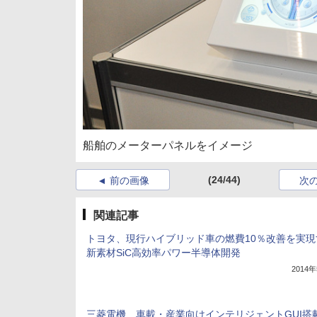
船舶のメーターパネルをイメージ
(24/44)
前の画像
次
関連記事
トヨタ、現行ハイブリッド車の燃費10％改善を実現
新素材SiC高効率パワー半導体開発
2014
三菱電機、車載・産業向けインテリジェントGUI搭載