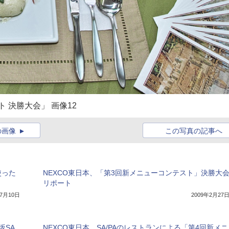
 決勝大会」 画像12
の画像
この写真の記事へ
使った
NEXCO東日本、「第3回新メニューコンテスト」決勝大
リポート
年7月10日
2009年2月27
坂SA
NEXCO東日本、SA/PAのレストランによる「第4回新メニ