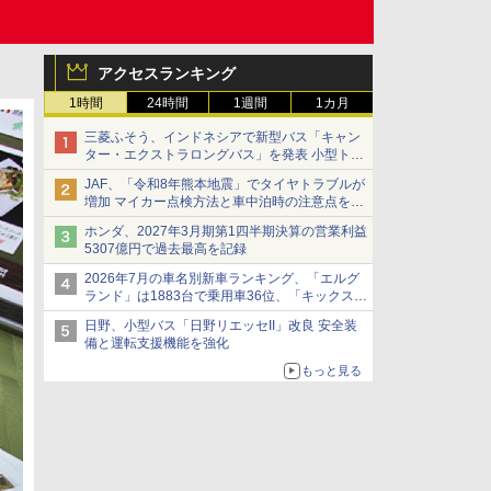
アクセスランキング
1時間
24時間
1週間
1カ月
三菱ふそう、インドネシアで新型バス「キャン
ター・エクストラロングバス」を発表 小型トラ
ックベースの観光・旅客輸送向けバス
JAF、「令和8年熊本地震」でタイヤトラブルが
増加 マイカー点検方法と車中泊時の注意点を呼
びかけ
ホンダ、2027年3月期第1四半期決算の営業利益
5307億円で過去最高を記録
2026年7月の車名別新車ランキング、「エルグ
ランド」は1883台で乗用車36位、「キックス」
は2591台で27位に
日野、小型バス「日野リエッセII」改良 安全装
備と運転支援機能を強化
もっと見る