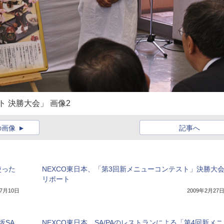
ト 決勝大会」 画像2
の画像
記事へ
使った
NEXCO東日本、「第3回新メニューコンテスト」決勝大
リポート
年7月10日
2009年2月27
坂SA
NEXCO東日本、SA/PAのレストランによる「第4回新メニ