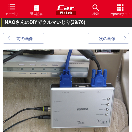
カテゴリ
過去記事
検索
Impressサイト
NAOさんのDIYでクルマいじり
(39/76)
前の画像
次の画像