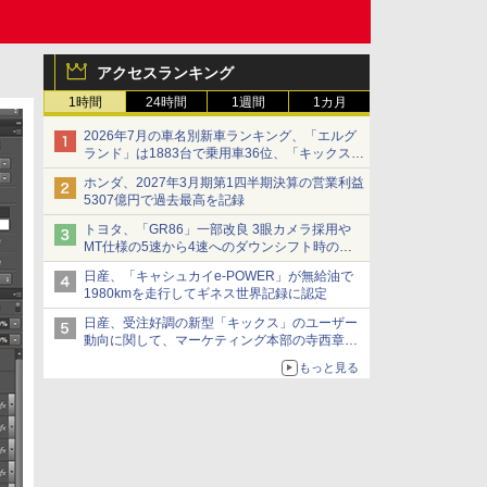
アクセスランキング
1時間
24時間
1週間
1カ月
2026年7月の車名別新車ランキング、「エルグ
ランド」は1883台で乗用車36位、「キックス」
は2591台で27位に
ホンダ、2027年3月期第1四半期決算の営業利益
5307億円で過去最高を記録
トヨタ、「GR86」一部改良 3眼カメラ採用や
MT仕様の5速から4速へのダウンシフト時の操
作性向上など
日産、「キャシュカイe-POWER」が無給油で
1980kmを走行してギネス世界記録に認定
日産、受注好調の新型「キックス」のユーザー
動向に関して、マーケティング本部の寺西章氏
が解説
もっと見る