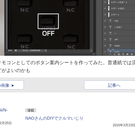
リモコンとしてのボタン案内シートを作ってみた。普通紙では
どがよいのかも
の画像
記事へ
VN-
連載
NAOさんのDIYでクルマいじり
年2月25日
2015年3月23