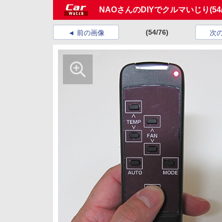
NAOさんのDIYでクルマいじり
(54
(54/76)
前の画像
次