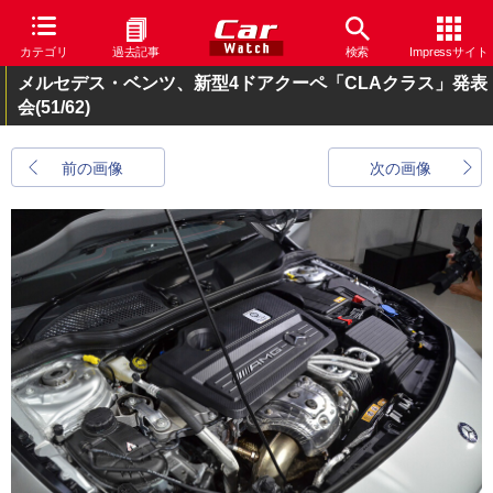
カテゴリ
過去記事
検索
Impressサイト
メルセデス・ベンツ、新型4ドアクーペ「CLAクラス」発表
会
(51/62)
前の画像
次の画像