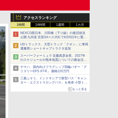
アクセスランキング
1時間
24時間
1週間
1カ月
NEXCO西日本、川田橋（下り線）の復旧状況
公開 九州道 宮原SA〜八代ICで8月9日中に緊急
車両を通行可能に
UDトラックス、大型トラック「クオン」に車両
運搬用ショートキャブトラクタ追加
スーパーフォーミュラ 近藤真彦会長、2027年
のスケジュールや熊本地震についての募金活動
を紹介
ヤマハ、国内向けフラグシップ四輪バギー「グ
リズリーEPS XT-R」 価格220万円
三菱ふそう、インドネシアで新型バス「キャン
ター・エクストラロングバス」を発表 小型トラ
ックベースの観光・旅客輸送向けバス
もっと見る