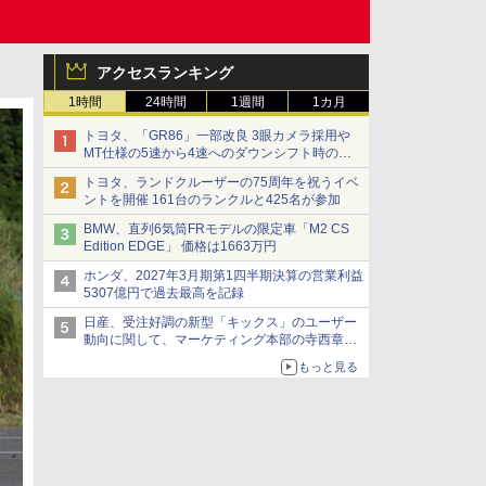
アクセスランキング
1時間
24時間
1週間
1カ月
トヨタ、「GR86」一部改良 3眼カメラ採用や
MT仕様の5速から4速へのダウンシフト時の操
作性向上など
トヨタ、ランドクルーザーの75周年を祝うイベ
ントを開催 161台のランクルと425名が参加
BMW、直列6気筒FRモデルの限定車「M2 CS
Edition EDGE」 価格は1663万円
ホンダ、2027年3月期第1四半期決算の営業利益
5307億円で過去最高を記録
日産、受注好調の新型「キックス」のユーザー
動向に関して、マーケティング本部の寺西章氏
が解説
もっと見る