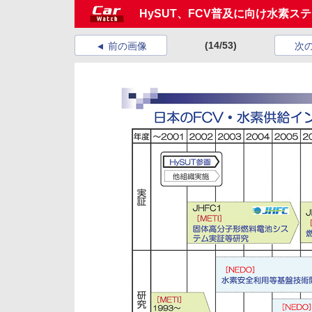
HySUT、FCV普及に向け水素ス
(14/53)
前の画像
次