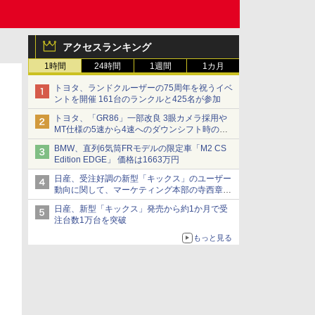
アクセスランキング
1時間
24時間
1週間
1カ月
トヨタ、ランドクルーザーの75周年を祝うイベ
ントを開催 161台のランクルと425名が参加
トヨタ、「GR86」一部改良 3眼カメラ採用や
MT仕様の5速から4速へのダウンシフト時の操
作性向上など
BMW、直列6気筒FRモデルの限定車「M2 CS
Edition EDGE」 価格は1663万円
日産、受注好調の新型「キックス」のユーザー
動向に関して、マーケティング本部の寺西章氏
が解説
日産、新型「キックス」発売から約1か月で受
注台数1万台を突破
もっと見る