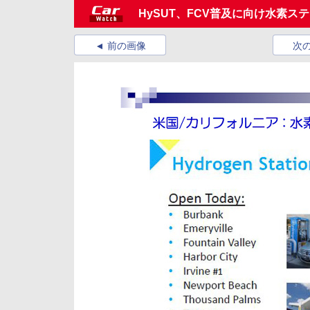
HySUT、FCV普及に向け水素ス
前の画像
次