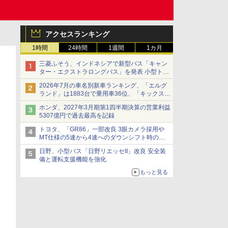
アクセスランキング
1時間
24時間
1週間
1カ月
三菱ふそう、インドネシアで新型バス「キャン
ター・エクストラロングバス」を発表 小型トラ
ックベースの観光・旅客輸送向けバス
2026年7月の車名別新車ランキング、「エルグ
ランド」は1883台で乗用車36位、「キックス」
は2591台で27位に
ホンダ、2027年3月期第1四半期決算の営業利益
5307億円で過去最高を記録
トヨタ、「GR86」一部改良 3眼カメラ採用や
MT仕様の5速から4速へのダウンシフト時の操
作性向上など
日野、小型バス「日野リエッセII」改良 安全装
備と運転支援機能を強化
もっと見る