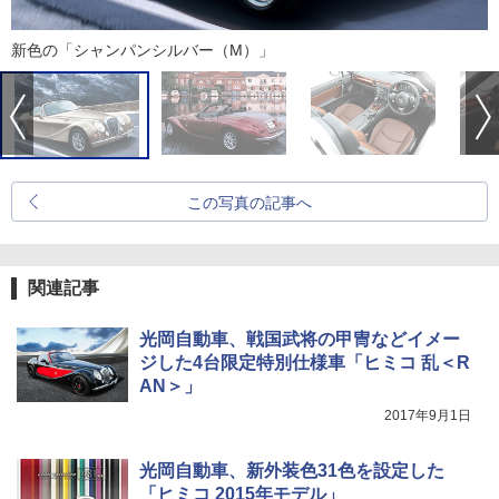
新色の「シャンパンシルバー（M）」
この写真の記事へ
関連記事
光岡自動車、戦国武将の甲冑などイメー
ジした4台限定特別仕様車「ヒミコ 乱＜R
AN＞」
2017年9月1日
光岡自動車、新外装色31色を設定した
「ヒミコ 2015年モデル」