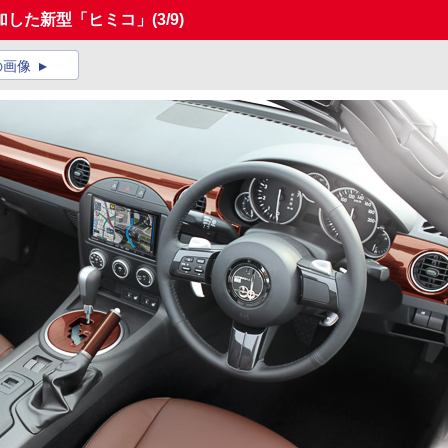
加した新型「ヒミコ」
(3/9)
の画像