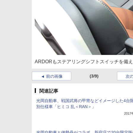
ARDORもステアリングシフトスイッチを備
(3/9)
前の画像
次
関連記事
光岡自動車、戦国武将の甲冑などイメージした4台
別仕様車「ヒミコ 乱＜RAN＞」
201
光岡自動車と伊勢丹がコラボ、新宿店で20台限定販