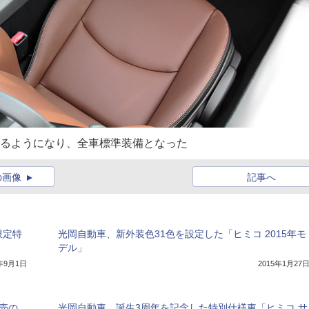
えるようになり、全車標準装備となった
の画像
記事へ
限定特
光岡自動車、新外装色31色を設定した「ヒミコ 2015年モ
デル」
7年9月1日
2015年1月27
売の
光岡自動車、誕生3周年を記念した特別仕様車「ヒミコ サ