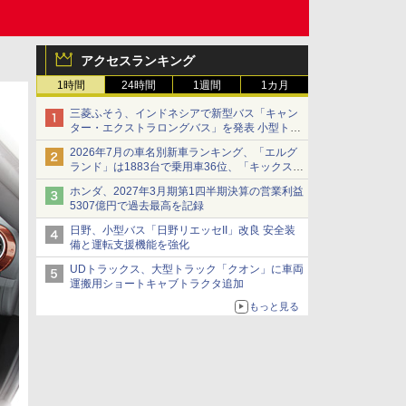
アクセスランキング
1時間
24時間
1週間
1カ月
三菱ふそう、インドネシアで新型バス「キャン
ター・エクストラロングバス」を発表 小型トラ
ックベースの観光・旅客輸送向けバス
2026年7月の車名別新車ランキング、「エルグ
ランド」は1883台で乗用車36位、「キックス」
は2591台で27位に
ホンダ、2027年3月期第1四半期決算の営業利益
5307億円で過去最高を記録
日野、小型バス「日野リエッセII」改良 安全装
備と運転支援機能を強化
UDトラックス、大型トラック「クオン」に車両
運搬用ショートキャブトラクタ追加
もっと見る