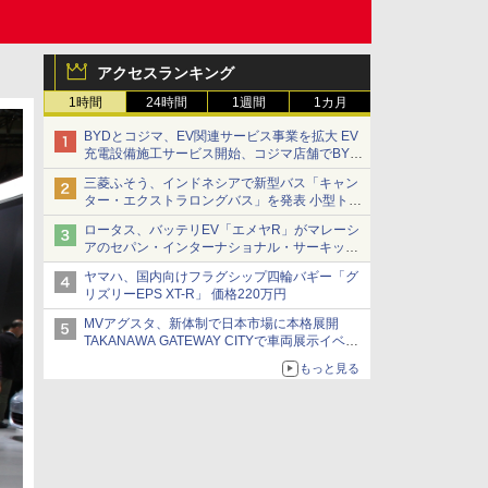
アクセスランキング
1時間
24時間
1週間
1カ月
BYDとコジマ、EV関連サービス事業を拡大 EV
充電設備施工サービス開始、コジマ店舗でBYD
車の展示・試乗イベントを強化
三菱ふそう、インドネシアで新型バス「キャン
ター・エクストラロングバス」を発表 小型トラ
ックベースの観光・旅客輸送向けバス
ロータス、バッテリEV「エメヤR」がマレーシ
アのセパン・インターナショナル・サーキット
のBEV最速タイムを樹立
ヤマハ、国内向けフラグシップ四輪バギー「グ
リズリーEPS XT-R」 価格220万円
MVアグスタ、新体制で日本市場に本格展開
TAKANAWA GATEWAY CITYで車両展示イベン
ト開催
もっと見る