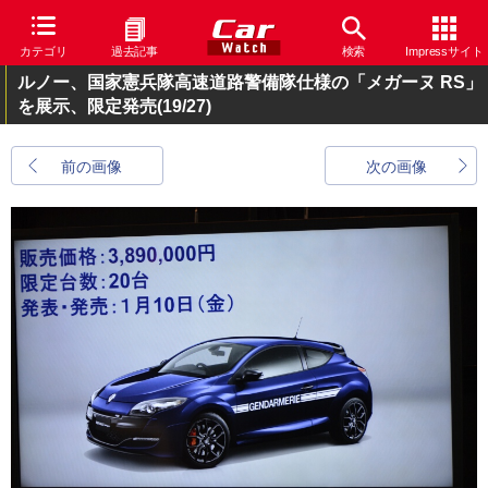
カテゴリ
過去記事
検索
Impressサイト
ルノー、国家憲兵隊高速道路警備隊仕様の「メガーヌ RS」
を展示、限定発売
(19/27)
前の画像
次の画像