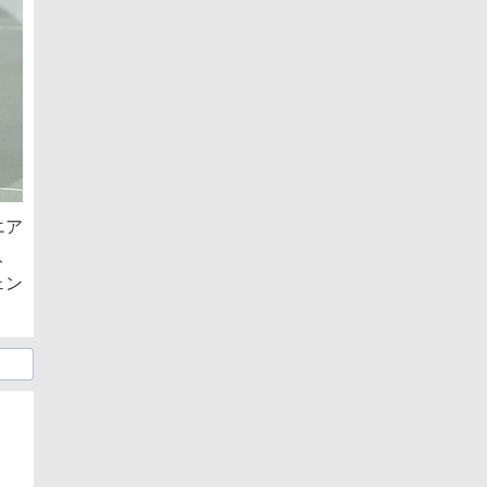
エア
、
ェン