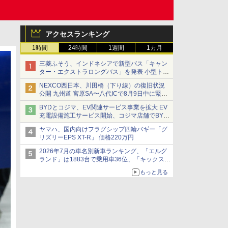
アクセスランキング
1時間
24時間
1週間
1カ月
三菱ふそう、インドネシアで新型バス「キャン
ター・エクストラロングバス」を発表 小型トラ
ックベースの観光・旅客輸送向けバス
NEXCO西日本、川田橋（下り線）の復旧状況
公開 九州道 宮原SA〜八代ICで8月9日中に緊急
車両を通行可能に
BYDとコジマ、EV関連サービス事業を拡大 EV
充電設備施工サービス開始、コジマ店舗でBYD
車の展示・試乗イベントを強化
ヤマハ、国内向けフラグシップ四輪バギー「グ
リズリーEPS XT-R」 価格220万円
2026年7月の車名別新車ランキング、「エルグ
ランド」は1883台で乗用車36位、「キックス」
は2591台で27位に
もっと見る