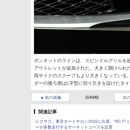
ボンネットのラインは、スピンドルグリルを
アウトレットが追加された。大きく開けられ
両サイドのスクープもより大きくなっている
ダーの後ろ側はL字型に切り欠きを設けたタ
(14/26)
前の画像
次
関連記事
レクサス、東京オートサロン2016に出展。“RC F”
ーが多数走行するサーキットコースを設置