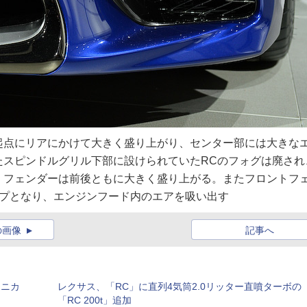
起点にリアにかけて大きく盛り上がり、センター部には大きな
たスピンドルグリル下部に設けられていたRCのフォグは廃され
。フェンダーは前後ともに大きく盛り上がる。またフロントフ
イプとなり、エンジンフード内のエアを吸い出す
の画像
記事へ
ミニカ
レクサス、「RC」に直列4気筒2.0リッター直噴ターボの
「RC 200t」追加