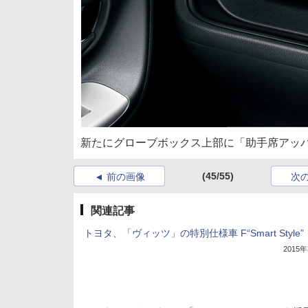
新たにグローブボックス上部に「助手席アッ
(45/55)
前の画像
次
関連記事
トヨタ、「ヴィッツ」の特別仕様車 F“Smart Style”
2015