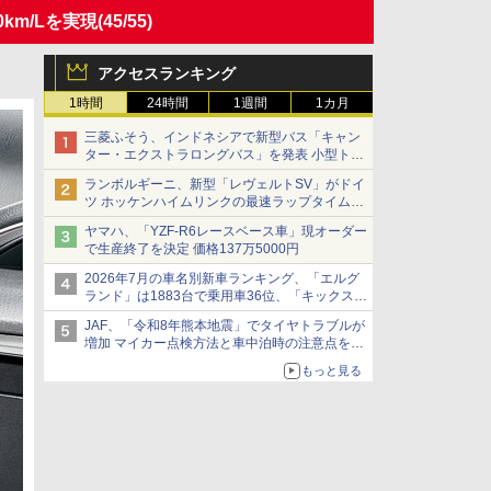
km/Lを実現
(45/55)
アクセスランキング
1時間
24時間
1週間
1カ月
三菱ふそう、インドネシアで新型バス「キャン
ター・エクストラロングバス」を発表 小型トラ
ックベースの観光・旅客輸送向けバス
ランボルギーニ、新型「レヴェルトSV」がドイ
ツ ホッケンハイムリンクの最速ラップタイムを
記録
ヤマハ、「YZF-R6レースベース車」現オーダー
で生産終了を決定 価格137万5000円
2026年7月の車名別新車ランキング、「エルグ
ランド」は1883台で乗用車36位、「キックス」
は2591台で27位に
JAF、「令和8年熊本地震」でタイヤトラブルが
増加 マイカー点検方法と車中泊時の注意点を呼
びかけ
もっと見る